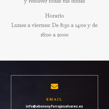
y resolver todas tus dudas
Horario
Lunes a viernes: De
8:30 a 14:0
0 y de
16:00 a 20:00

EMAIL
info@abonosyforrajesalvarez.es