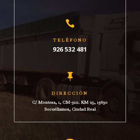

TELÉFONO
926 532 481

DIRECCIÓN
C/ Montesa, 1, CM-3111. KM 25, 13630
Socuéllamos, Ciudad Real